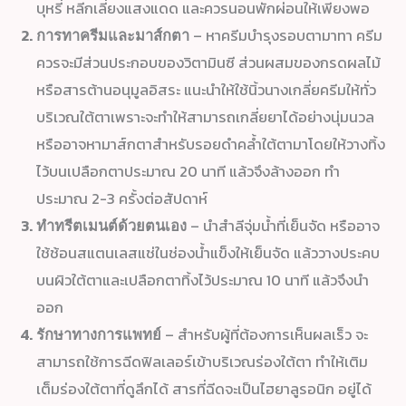
บุหรี่ หลีกเลี่ยงแสงแดด และควรนอนพักผ่อนให้เพียงพอ
– หาครีมบำรุงรอบตามาทา ครีม
การทาครีมและมาส์กตา
ควรจะมีส่วนประกอบของวิตามินซี ส่วนผสมของกรดผลไม้
หรือสารต้านอนุมูลอิสระ แนะนำให้ใช้นิ้วนางเกลี่ยครีมให้ทั่ว
บริเวณใต้ตาเพราะจะทำให้สามารถเกลี่ยยาได้อย่างนุ่มนวล
หรืออาจหามาส์กตาสำหรับรอยดำคล้ำใต้ตามาโดยให้วางทิ้ง
ไว้บนเปลือกตาประมาณ 20 นาที แล้วจึงล้างออก ทำ
ประมาณ 2-3 ครั้งต่อสัปดาห์
– นำสำลีจุ่มน้ำที่เย็นจัด หรืออาจ
ทำทรีตเมนต์ด้วยตนเอง
ใช้ช้อนสแตนเลสแช่ในช่องน้ำแข็งให้เย็นจัด แล้ววางประคบ
บนผิวใต้ตาและเปลือกตาทิ้งไว้ประมาณ 10 นาที แล้วจึงนำ
ออก
– สำหรับผู้ที่ต้องการเห็นผลเร็ว จะ
รักษาทางการแพทย์
สามารถใช้การฉีดฟิลเลอร์เข้าบริเวณร่องใต้ตา ทำให้เติม
เต็มร่องใต้ตาที่ดูลึกได้ สารที่ฉีดจะเป็นไฮยาลูรอนิก อยู่ได้