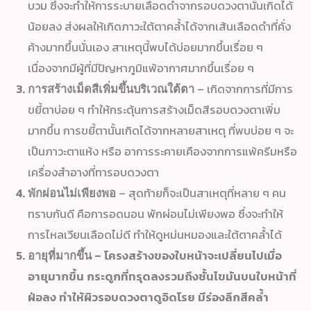
บวม ซึ่งจะทำให้การระบายเลือดดำจากรอบดวงตานั้นเกิดได้
น้อยลง ส่งผลให้เกิดภาวะใต้ตาคล้ำได้จากเส้นเลือดดำที่คั่ง
ค้างมากขึ้นนั่นเอง สาเหตุนี้พบได้บ่อยมากขึ้นเรื่อย ๆ
เนื่องจากมีผู้ที่มีปัญหาภูมิแพ้อากาศมากขึ้นเรื่อย ๆ
– เกิดจากการที่มีการ
การสร้างเม็ดสีเพิ่มขึ้นบริเวณใต้ตา
ขยี้ตาบ่อย ๆ ทำให้กระตุ้นการสร้างเม็ดสีรอบดวงตาเพิ่ม
มากขึ้น การขยี้ตานั้นเกิดได้จากหลายสาเหตุ ที่พบบ่อย ๆ จะ
เป็นภาวะตาแห้ง หรือ อาการระคายเคืองจากการแพ้ครีมหรือ
เครื่องสำอางที่ทารอบดวงตา
– สุดท้ายก็จะเป็นสาเหตุที่หลาย ๆ คน
พักผ่อนไม่เพียงพอ
ทราบกันดี คือการอดนอน พักผ่อนไม่เพียงพอ ซึ่งจะทำให้
การไหลเวียนเลือดไม่ดี ทำให้ดูหม่นหมองและใต้ตาคล้ำได้
– โครงสร้างของใบหน้าจะเปลี่ยนไปเมื่อ
อายุที่มากขึ้น
อายุมากขึ้น กระดูกที่ทรุดลงรวมถึงชั้นไขมันบนใบหน้าที่
ฝ่อลง ทำให้ผิวรอบดวงตาดูอิดโรย มีร่องลึกสีคล้ำ