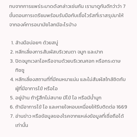
ทบจากการแพร่ระบาดดังกล่าวเช่นกัน เรามาดูกันดีกว่าว่า 7
ขั้นตอนการเตรียมพร้อมรับมือกับเชื้อไวรัสที่เราสรุปมาให้
จากองค์การอนามัยโลกมีอะไรบ้าง
ล้างมือบ่อยๆ ด้วยสบู่
หลีกเลี่ยงการสัมผัสบริเวณตา จมูก และปาก
ปิดจมูกเวลาไอหรือจามด้วยบริเวณศอก หรือกระดาษ
ทิชชู
หลีกเลี่ยงสถานที่ที่มีคนหนาแน่น และไม่สัมผัสใกล้ชิดกับ
ผู้ที่มีอาการไข้ หรือไอ
อยู่บ้าน ถ้ารู้สึกไม่สบาย มีไข้ ไอ หรือมีน้ำมูก
ถ้ามีอาการไข้ ไอ และหายใจหอบเหนื่อยให้รีบติดต่อ 1669
อ่านข่าว หรือข้อมูลของโรคจากแหล่งข้อมูลที่เชื่อถือได้
เท่านั้น