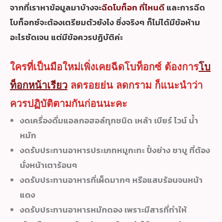
จากที่เราหาข้อมูลมาบ้างจะ
ฉีดโบท็อก ที่ไหนดี
และการฉีด
โบท็อกซ์จะต้องเตรียมตัวยังไง ซึ่งจริงๆ ก็ไม่ได้มีข้อห้าม
อะไรชัดเจน แต่มีข้อควรปฏิบัติค่ะ
ใครที่เป็นมือใหม่เพิ่งเคยฉีดโบท็อกซ์ ต้องการ
โบ
ท็อกหน้าเรียว
ลดรอยย่น ลดกราม ก็แนะนำว่า
ควรปฏิบัติตามกันก่อนนะคะ
งดเครื่องดื่มแอลกอฮอล์ทุกชนิด เหล้า เบียร์ ไวน์ น้ำ
หมัก
งดรับประทานอาหารประเภทหมูกะทะ ปิ้งย่าง ชาบู ที่ต้อง
นั่งหน้าเตาร้อนๆ
งดรับประทานอาหารที่เผ็ดมากๆ หรือแสบร้อนจนหน้า
แดง
งดรับประทานอาหารหมักดอง เพราะมีสารที่ทำให้