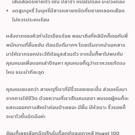
เส้นเลือดขยายตัว เช่น ปลาร้า หน่อไม้ดอง มะม่วงดอง
งดสูบบุหรี่ ในบุหรี่มีสารหลายชนิดที่ขยายหลอดเลือด
ไม่ควรประคบร้อน
หลังจากจองคิวทำนัดเรียบร้อย พอมาถึงที่คลินิกก็เจอกับพี่
พนักงานที่ยิ้มแย้ม ต้อนรับดีมากๆ โดยเริ่มจากนำเอกสาร
มาให้เรากรอกประวัติข้อมูลส่วนตัว จากนั้นก็พาไปพบกับ
คุณหมอเพื่อบอกเล่าปัญหา คุณหมอก็ดูว่าเราควรแก้ตรง
ไหน แนะนำทีละจุด
คุณหมอบอกว่า สาเหตุที่เราที่มีริ้วรอยเยอะขึ้น ส่วนหนึ่งมา
จากการใช้ชีวิต ด้วยความที่เราเป็นคนเฮฮา พบเจอผู้คนก็จะ
แสดงออกทางสีหน้าค่อนข้างเยอะ มียิ้ม มีหัวเราะ ริ้วรอยก็
จะมาไวขึ้นนิดนึงค่ะ
อ้อมก็เลยเลือกฉีดเป็นโบท็อกซ์ของเกาหลี Hugel 100