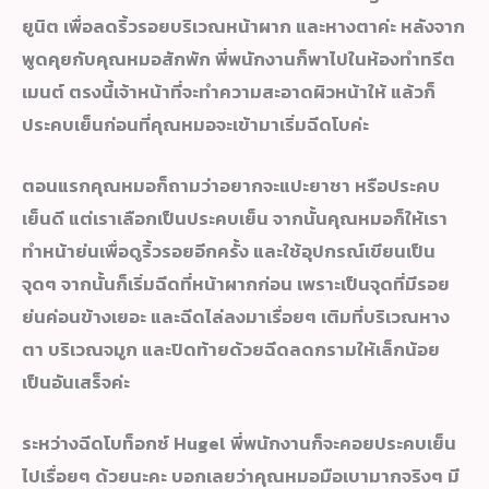
ยูนิต เพื่อลดริ้วรอยบริเวณหน้าผาก และหางตาค่ะ หลังจาก
พูดคุยกับคุณหมอสักพัก พี่พนักงานก็พาไปในห้องทำทรีต
เมนต์ ตรงนี้เจ้าหน้าที่จะทำความสะอาดผิวหน้าให้ แล้วก็
ประคบเย็นก่อนที่คุณหมอจะเข้ามาเริ่มฉีดโบค่ะ
ตอนแรกคุณหมอก็ถามว่าอยากจะแปะยาชา หรือประคบ
เย็นดี แต่เราเลือกเป็นประคบเย็น จากนั้นคุณหมอก็ให้เรา
ทำหน้าย่นเพื่อดูริ้วรอยอีกครั้ง และใช้อุปกรณ์เขียนเป็น
จุดๆ จากนั้นก็เริ่มฉีดที่หน้าผากก่อน เพราะเป็นจุดที่มีรอย
ย่นค่อนข้างเยอะ และฉีดไล่ลงมาเรื่อยๆ เติมที่บริเวณหาง
ตา บริเวณจมูก และปิดท้ายด้วยฉีดลดกรามให้เล็กน้อย
เป็นอันเสร็จค่ะ
ระหว่างฉีดโบท็อกซ์ Hugel พี่พนักงานก็จะคอยประคบเย็น
ไปเรื่อยๆ ด้วยนะคะ บอกเลยว่าคุณหมอมือเบามากจริงๆ มี