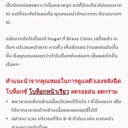
เจ็บนิดหน่อยเพราะว่าจิ้มหลายจุด แต่ก็นิดเดียวไม่เยอะมาก
ค่ะ แต่ที่ประทับใจเลยคือ คุณหมอน่ารักมากกก ดีงามมากๆ
ค่ะ
หลังจากฉีดโบท็อกซ์ Hugel ที่ Bless Clinic เสร็จแล้ว จะ
ตึงๆ บริเวณหน้าผาก หางคิ้ว เห็นชัดเลยว่ารอยย่นมันตื้น
ขึ้น ซึ่งคุณหมอบอกว่าตัวโบท็อกซ์จะค่อยๆ เห็นผลชัดขึ้น
เรื่อยๆ
คำแนะนำจากคุณหมอในการดูแลตัวเองหลังฉีด
โบท็อกซ์
โบท็อกหน้าเรียว
ลดรอยย่น ลดกราม
พยายามขยับกล้ามเนื้อบริเวณที่ฉีดใน 1 ชั่วโมงแรก เพื่อ
ให้ยากระจายเข้ากล้ามเนื้อและออกฤทธิ์ได้ดี
อย่ากด นวด บริเวณที่ฉีด 6-8 ชั่วโมง เช่น นวดหน้า
สวมหมวกกันน็อค