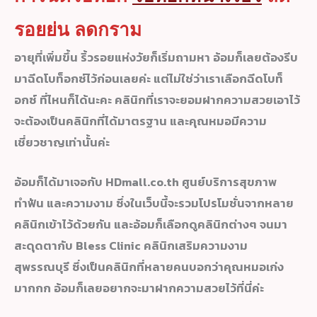
รอยย่น ลดกราม
อายุที่เพิ่มขึ้น ริ้วรอยแห่งวัยก็เริ่มถามหา อ้อมก็เลยต้องรีบ
มาฉีดโบท็อกซ์ไว้ก่อนเลยค่ะ แต่ไม่ใช่ว่าเราเลือกฉีดโบท็
อกซ์ ที่ไหนก็ได้นะคะ คลินิกที่เราจะยอมฝากความสวยเอาไว้
จะต้องเป็นคลินิกที่ได้มาตรฐาน และคุณหมอมีความ
เชี่ยวชาญเท่านั้นค่ะ
อ้อมก็ได้มาเจอกับ HDmall.co.th ศูนย์บริการสุขภาพ
ทำฟัน และความงาม ซึ่งในเว็บนี้จะรวมโปรโมชั่นจากหลาย
คลินิกเข้าไว้ด้วยกัน และอ้อมก็เลือกดูคลินิกต่างๆ จนมา
สะดุดตากับ Bless Clinic คลินิกเสริมความงาม
สุพรรณบุรี ซึ่งเป็นคลินิกที่หลายคนบอกว่าคุณหมอเก่ง
มากกก อ้อมก็เลยอยากจะมาฝากความสวยไว้ที่นี่ค่ะ