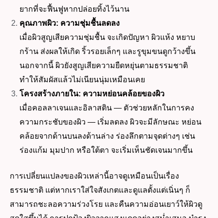
ยากที่จะฟื้นฟูหากปล่อยทิ้งไว้นาน
คุณภาพผิว: ความชุ่มชื้นลดลง
เมื่อผิวสูญเสียความชุ่มชื้น จะเกิดปัญหา ผิวแห้ง หยาบ
กร้าน ส่งผลให้เกิด ริ้วรอยเล็กๆ และรูขุมขนดูกว้างขึ้น
นอกจากนี้ ผิวยังสูญเสียความยืดหยุ่นตามธรรมชาติ
ทำให้สัมผัสแล้วไม่เนียนนุ่มเหมือนเคย
โครงสร้างภายใน: ความหย่อนคล้อยของผิว
เมื่อคอลลาเจนและอิลาสติน — ตัวช่วยหลักในการคง
ความกระชับของผิว — เริ่มลดลง ผิวจะมีลักษณะ หย่อน
คล้อยจากด้านบนลงด้านล่าง ร่องลึกตามจุดต่างๆ เช่น
ร่องแก้ม มุมปาก หรือใต้ตา จะเริ่มเห็นชัดเจนมากขึ้น
การเปลี่ยนแปลงของผิวเหล่านี้อาจดูเหมือนเป็นเรื่อง
ธรรมชาติ แต่หากเราใส่ใจสังเกตและดูแลตั้งแต่เนิ่นๆ ก็
สามารถชะลอความร่วงโรย และคืนความอ่อนเยาว์ให้ผิวดู