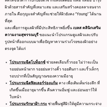
สดใสขึ้นได้ การปกป้องผิวจากแสงแดดอย่างสม่ำเสมอ บำรุง
ผิวด้วยสารสำคัญที่เหมาะสม และเสริมสร้างคอลลาเจนจาก
ภายใน คือกุญแจสำคัญที่จะช่วยให้ผิวยังคง “Young” ได้นาน
ที่สุด
และเพื่อการดูแลผิวที่มีประสิทธิภาพยิ่งขึ้น
เบลส คลินิกเสริม
ความงามสุพรรณบุรี
ขอแนะนำโปรแกรมดูแลผิวและปรับ
รูปหน้าที่ออกแบบมาเพื่อปัญหาความร่วงโรยของผิวอย่าง
ตรงจุด ได้แก่
โปรแกรมฉีดโบท็อกซ์
ช่วยลดเลือนริ้วรอย ไม่ว่าจะเป็น
รอยย่นหน้าผาก รอยย่นหว่างคิ้ว รอยตีนกา และริ้วเล็กๆ
รอบปากที่เป็นสัญญาณของความมีอายุ
โปรแกรมฉีดฟิลเลอร์ร่องแก้ม
คาง เพื่อเติมเต็มร่องลึก ที่
เกิดขึ้นเมื่ออายุมากขึ้น คืนความอิ่มฟู และอ่อนเยาว์ให้
ใบหน้า
โปรแกรมรักษาฝ้า
กระ
ช่วยฟื้นฟูสีผิวให้ดูมีความกระจ่าง